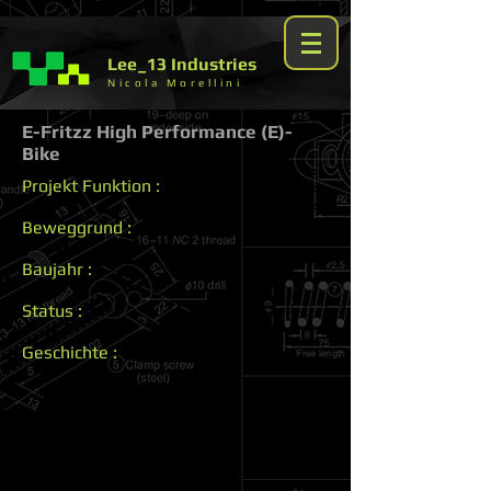
Lee_13 Industries
Nicola Morellini
E-Fritzz High Performance (E)-
Bike
Projekt Funktion :
Beweggrund :
Baujahr :
Status :
Geschichte :