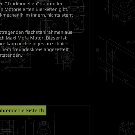
en "Traditionellen"-fahrenden
on Motorisierten Bierkisten gibt.
nkmechanik im innern. nichts steht
sttragenden flachstahlrahmen aus
uch Maxi Mofa Motor. Dieser ist
hre kam noch einiges an schnick-
inem freundeskreis angezettelt
ntstanden.
ahrendebierkiste.ch