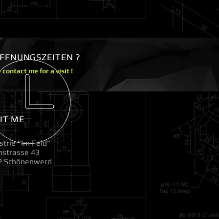
FFNUNGSZEITEN ?
 contact me for a visit !
SIT ME
strie "Im Feld"
nstrasse 43
2 Schönenwerd