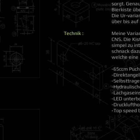
sorgt. Genau
Bierkiste übe
Die Ur-varia
über bis auf 
Technik :
Meine Varia
CNS. Die Kis
simpel zu in
schnack daz
welche eine 
-65ccm Puch
-Direktange
-Selbsttra
-Hydraulisc
-Lachgaseins
-LED unterb
-Druckluftho
-Top speed 