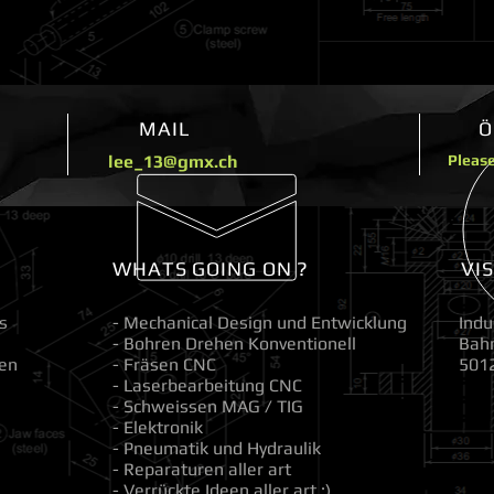
MAIL
Ö
lee_13@gmx.ch
Please
WHATS GOING ON ?
VI
s
- Mechanical Design und Entwicklung
Indu
- Bohren Drehen Konventionell
Bah
en
- Fräsen CNC
501
- Laserbearbeitung CNC
- Schweissen MAG / TIG
- Elektronik
- Pneumatik und Hydraulik
- Reparaturen aller art
- Verrückte Ideen aller art :)