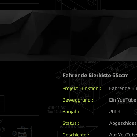
HOME
Lee_13 Industrie
Nicola Morellini
Fahrende Bierkiste 65ccm
Projekt Funktion :
Fahrende Bi
Beweggrund :
Ein YouTube
Baujahr :
2009
Status :
Abgeschlos
Geschichte :
Auf YouTube 