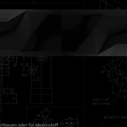
rnal Projects
4 SALE
More
achbauen oder für Ideen-stoff