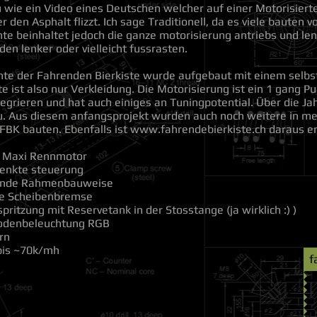
 wie ein Video eines Deutschen welcher auf einer Motorisiert
r den Asphalt flizzt. Ich sage Traditionell, da es viele bauten v
nte beinhaltet jedoch die ganze motorisierung antriebs und le
den lenker oder vielleicht fussrasten.
nte der Fahrenden Bierkiste wurde aufgebaut mit einem selb
te ist also nur Verkleidung. Die Motorisierung ist ein 1 gang P
tegrieren und hat auch einiges an Tuningpotential. Über die Ja
u. Aus diesem anfangsprojekt wurden auch noch weitere in me
FBK bauten. Ebenfalls ist
www.fahrendebierkiste.ch
daraus e
 Maxi Rennmotor
lenkte steuerung
gende Rahmenbauweise
he Scheibenbremse
pritzung mit Reservetank in der Stosstange (ja wirklich :) )
odenbeleuchtung RGB
rn
bis ~70k/mh
f