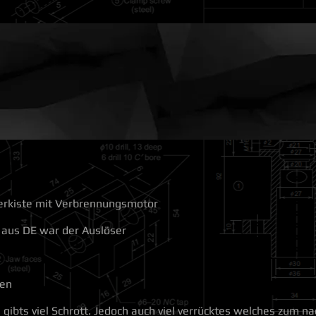
ABOUT ME
TECHNOLOGY
THE "SHOP"
PROJECTS
Exte
s
erkiste mit Verbrennungsmotor
 aus DE war der Auslöser
sen
gibts viel Schrott. Jedoch auch viel verrücktes welches zum n