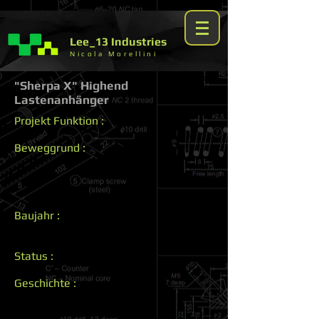
Lee_13 Industries
Nicola Morellini
"Sherpa X" Highend
Lastenanhänger
Projekt Funktion :
Beweggrund :
Baujahr :
Status :
Geschichte :